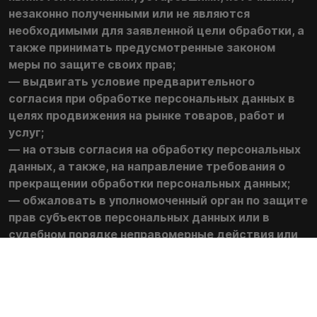
незаконно полученными или не являются
необходимыми для заявленной цели обработки, а
также принимать предусмотренные законом
меры по защите своих прав;
— выдвигать условие предварительного
согласия при обработке персональных данных в
целях продвижения на рынке товаров, работ и
услуг;
— на отзыв согласия на обработку персональных
данных, а также, на направление требования о
прекращении обработки персональных данных;
— обжаловать в уполномоченный орган по защите
прав субъектов персональных данных или в
судебном порядке неправомерные действия или
бездействие Оператора при обработке его
персональных данных;
— на осуществление иных прав, предусмотренных
законодательством РФ.