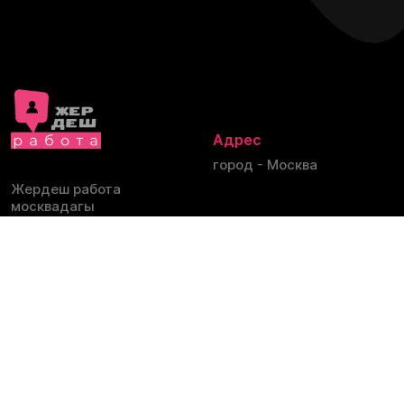
Адрес
город - Москва
Жердеш работа
москвадагы
кыргыздардын группасы.
Скачать Приложения
Политика
Контакт
конфиденциальности
bazar.men@mail.ru
Условия
Sitemap
Russian