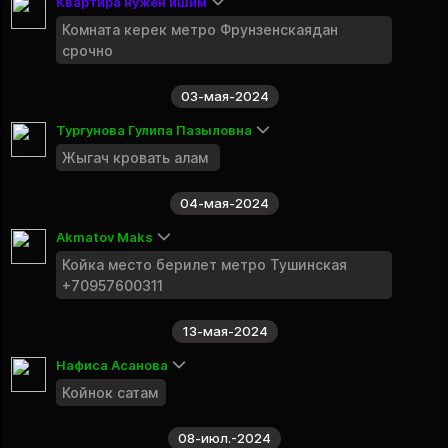
Квартира нужен ишим
Публичная группа
Комната керек метро Фрунзенскаядан
Квартирант алам
срочно
Публичная группа
Аренда авто
03-мая-2024
Публичная группа
Тургунова Гулипа Пазыловна
Такси Кыргызстанга.
Жыгач кровать алам
Публичная группа
Медициналык жардам
04-мая-2024
Публичная группа
Akmatov Maks
Комната берем
Койка место берилет метро Тушинская
Публичная группа
+70957600311
Юридикалык жардам
13-мая-2024
Публичная группа
Нафиса Асанова
Грузоперевозки KG
Публичная группа
Койнок сатам
Салон красоты!
08-июл.-2024
Публичная группа