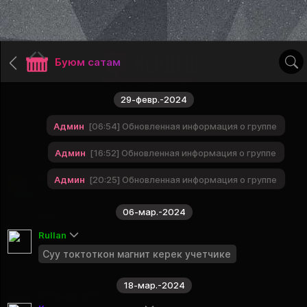
Буюм сатам
29-февр.-2024
Админ
06:54
Обновленная информация о группе
Группы
Админ
16:52
Обновленная информация о группе
Жумуш / Работа
Админ
20:25
Обновленная информация о группе
Закреплено
06-мар.-2024
Чат
Rullan
Закреплено
Суу токтоткон магнит керек учетчике
Буюм сатам
Публичная группа
18-мар.-2024
Мейманкана