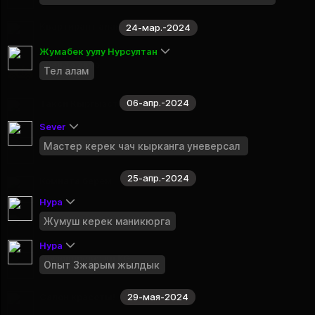
Публичная группа
Квартирант алам
24-мар.-2024
Публичная группа
Жумабек уулу Нурсултан
Аренда авто
Тел алам
Публичная группа
06-апр.-2024
Такси Кыргызстанга.
Публичная группа
Sever
Медициналык жардам
Мастер керек чач кырканга уневерсал
Публичная группа
25-апр.-2024
Комната берем
Публичная группа
Нура
Юридикалык жардам
Жумуш керек маникюрга
Публичная группа
Нура
Грузоперевозки KG
Опыт 3жарым жылдык
Публичная группа
Салон красоты!
29-мая-2024
Публичная группа